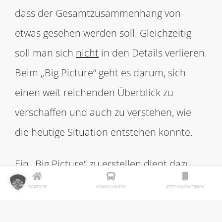
dass der Gesamtzusammenhang von
etwas gesehen werden soll. Gleichzeitig
soll man sich
nicht
in den Details verlieren.
Beim „Big Picture“ geht es darum, sich
einen weit reichenden Überblick zu
verschaffen und auch zu verstehen, wie
die heutige Situation entstehen konnte.
Ein „Big Picture“ zu erstellen dient dazu,
komplexe Zusammenhänge darzustellen,
STARTSEITE
KONFIGURATOR
JETZT KONTAKTIEREN
Ziele zu definieren und eine Vision zu