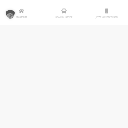
STARTSEITE
KONFIGURATOR
JETZT KONTAKTIEREN
Ich habe die Datenschutzerklärung zur
Kenntnis genommen.