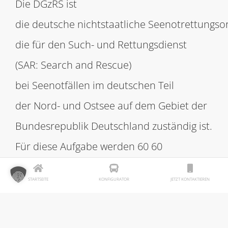
Die DGzRS ist
die deutsche nichtstaatliche Seenotrettungsor
die für den Such- und Rettungsdienst
(SAR: Search and Rescue)
bei Seenotfällen im deutschen Teil
der Nord- und Ostsee auf dem Gebiet der
Bundesrepublik Deutschland zuständig ist.
Für diese Aufgabe werden 60 60
Seenotrettungskreuzer und -
STARTSEITE
KONFIGURATOR
JETZT KONTAKTIEREN
boote unterschiedlicher Größe auf
55 Stationen eingesetzt. Die Retter haben
bisher mehr als
85.000 Seeleute und