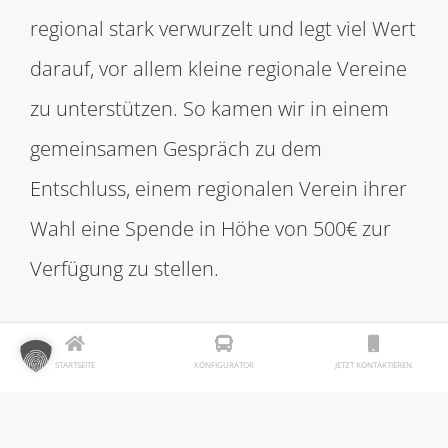
regional stark verwurzelt und legt viel Wert
darauf, vor allem kleine regionale Vereine
zu unterstützen. So kamen wir in einem
gemeinsamen Gespräch zu dem
Entschluss, einem regionalen Verein ihrer
Wahl eine Spende in Höhe von 500€ zur
Verfügung zu stellen.
Schnell fiel die Entscheidung auf den
STARTSEITE
KONFIGURATOR
JETZT KONTAKTIEREN
Pferdesportverein Zwei Linden
Mülverstedt e.V.
😃