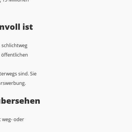
voll ist
 schlichtweg
s öffentlichen
erwegs sind. Sie
ehrswerbung.
übersehen
 weg- oder