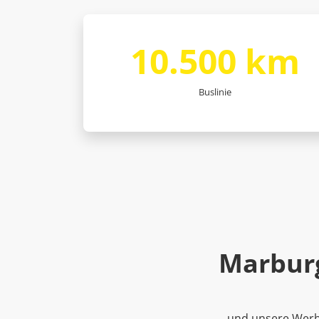
Täglich werden in Marburg 10.500 km mit den
10.500 km
Bussen zurückgelegt.
Buslinie
Marburg
…und unsere Werbu