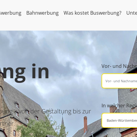
swerbung
Bahnwerbung
Was kostet Buswerbung?
Unt
ng in
Vor- und Nac
In welcher Reg
ng – von der Gestaltung bis zur
rtner.