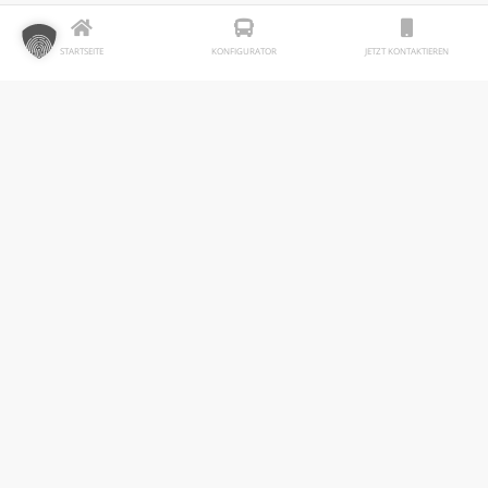
Rollen“.
STARTSEITE
KONFIGURATOR
JETZT KONTAKTIEREN
Die
Behindertenhilfe im Wetteraukreis
– Corina Rüb, zuständig für
Kommunikation sagte, gerade in den
Berufsbildern, die sie suchen, ist
regionale Sichtbarkeit sehr wichtig.
Die
Linden-Apotheke
in Wölfersheim –
Apotheker Christian Koch sagt, im
Gesundheitswesen ist es extrem
schwierig, Azubis und Fachkräfte zu
gewinnen.