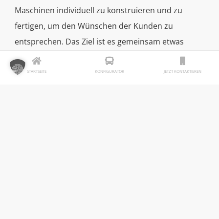
Maschinen individuell zu konstruieren und zu
fertigen, um den Wünschen der Kunden zu
entsprechen. Das Ziel ist es gemeinsam etwas
Neues zu schaffen und miteinander zu wachsen.
Für Mitarbeiter wird dafür ein sicherer Arbeitsplatz
STARTSEITE
KONFIGURATOR
JETZT KONTAKTIEREN
geschaffen, im Rahmen von zwei wachsenden und
fortschrittlichen Unternehmen.
Fakten
Einsatzgebiet:
Raum Eichsfeld