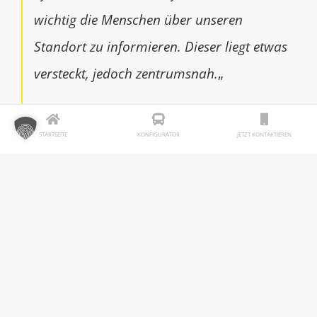
wichtig die Menschen über unseren
Standort zu informieren. Dieser liegt etwas
versteckt, jedoch zentrumsnah.
„
Doreen Apel, Vorstand des DRK Kreisverband Nordhausen e.V.
STARTSEITE
KONFIGURATOR
JETZT KONTAKTIEREN
Weitere Infos zu unserem Kunden:
Bereits seit dem Jahr 2016 arbeiten wir mit dem
DRK Nordhausen zusammen. In dieser Zeit setzten
wir gemeinsam mehrere Projekte um. Da das
zuletzt umgesetzte Fahrzeug nun seine Laufzeit
erreicht hatte, starteten wir mit einem neuen
Projekt durch 😃