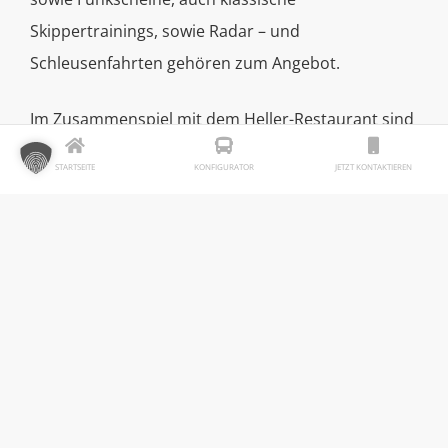
Skippertrainings, sowie Radar – und
Schleusenfahrten gehören zum Angebot.
Im Zusammenspiel mit dem Heller-Restaurant sind
auch kulinarische Kombinationen wie
STARTSEITE
KONFIGURATOR
JETZT KONTAKTIEREN
Sundownerfahrten
und Captian´s Dinner möglich.
Fakten
Einsatzgebiet:
Raum Passau
Branche:
Bootsportschule