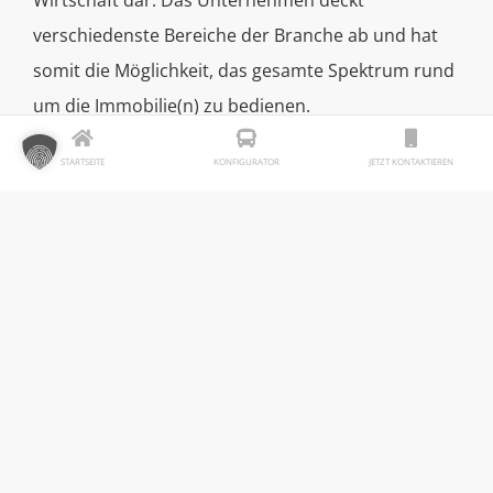
verschiedenste Bereiche der Branche ab und hat
somit die Möglichkeit, das gesamte Spektrum rund
um die Immobilie(n) zu bedienen.
STARTSEITE
KONFIGURATOR
JETZT KONTAKTIEREN
Fakten
Einsatzgebiet:
Raum Limburg (Hessen)
Branche:
Wohnungsbau
Ziel:
Recruiting / Personalgewinnung
Werbeart:
Ganzwagenwerbung mit Dachkante und
Scheibeneffekten inkl. XXL-Heck zzgl. Leuchtfolie (Variante