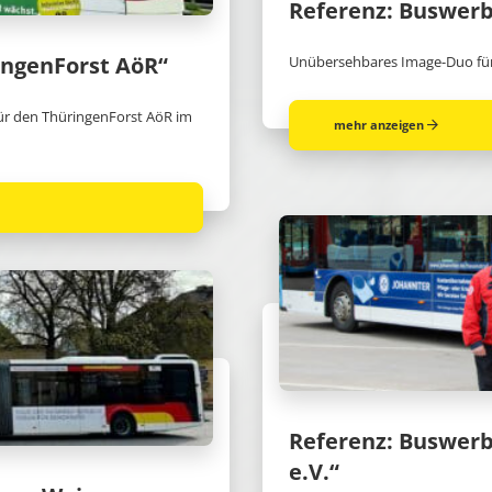
Referenz: Buswer
ngenForst AöR“
Unübersehbares Image-Duo f
ür den ThüringenForst AöR im
mehr anzeigen
Referenz: Buswerb
e.V.“