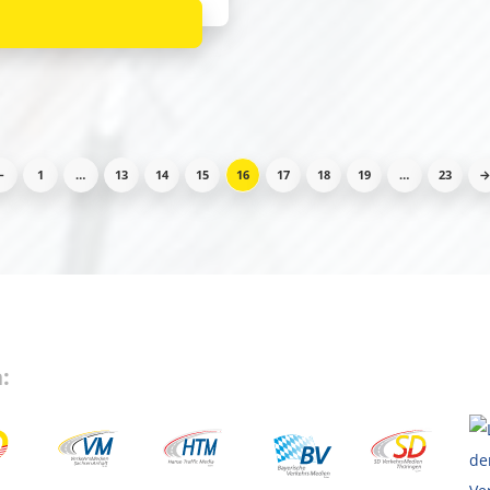
←
1
…
13
14
15
16
17
18
19
…
23
: