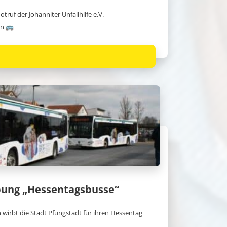
ruf der Johanniter Unfallhilfe e.V.
en 🚌
bung „Hessentagsbusse“
wirbt die Stadt Pfungstadt für ihren Hessentag