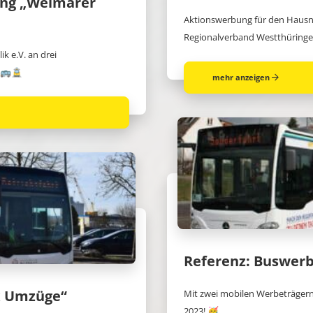
ung „Weimarer
Aktionswerbung für den Hausnot
Regionalverband Westthüring
 e.V. an drei
 🚌🚊
mehr anzeigen
Referenz: Buswer
x Umzüge“
Mit zwei mobilen Werbeträgern 
2023! 🥳