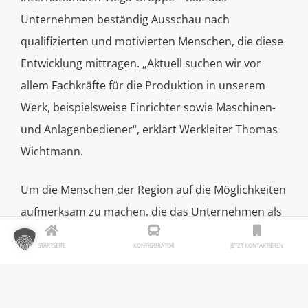
Unternehmen beständig Ausschau nach
qualifizierten und motivierten Menschen, die diese
Entwicklung mittragen. „Aktuell suchen wir vor
allem Fachkräfte für die Produktion in unserem
Werk, beispielsweise Einrichter sowie Maschinen-
und Anlagenbediener“, erklärt Werkleiter Thomas
Wichtmann.
Um die Menschen der Region auf die Möglichkeiten
aufmerksam zu machen, die das Unternehmen als
Arbeitgeber bietet, setzt Viega Großheringen seit
STARTSEITE
KONFIGURATOR
JETZT KONTAKTIEREN
Ende September 2021 auf einen markanten
Blickfang: Ein Bus der PVG Burgenlandkreis wird
drei Jahre lang als rollendes Aushängeschild für