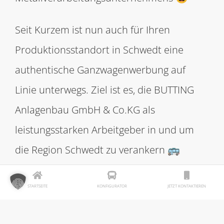
Seit Kurzem ist nun auch für Ihren
Produktionsstandort in Schwedt eine
authentische Ganzwagenwerbung auf
Linie unterwegs. Ziel ist es, die BUTTING
Anlagenbau GmbH & Co.KG als
leistungsstarken Arbeitgeber in und um
die Region Schwedt zu verankern 🚌
BUTTING wurde im Jahr 1777 als Kupferschmiede
STARTSEITE
KONFIGURATOR
JETZT KONTAKTIEREN
gegründet. Seitdem ist das Familienunternehmen
kontinuierlich gewachsen und hat mit Mut, Sorgfalt